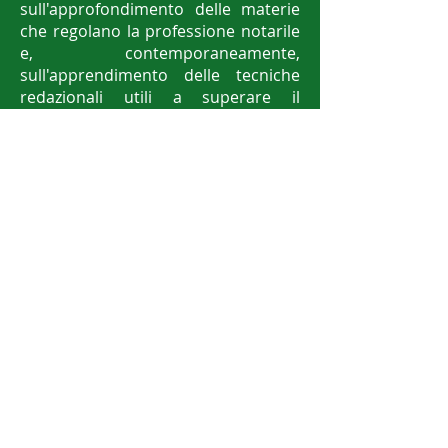
sull'approfondimento delle materie
che regolano la professione notarile
e, contemporaneamente,
sull'apprendimento delle tecniche
redazionali utili a superare il
concorso, con apposite esercitazioni
scritte, tutte commentate da notai.
Siamo inoltre in grado di fornire
l'insegnamento a distanza attraverso
un semplice link, dal proprio pc, dal
quale è possibile seguire le lezioni in
diretta eventualmente inviando
quesiti od osservazioni via mail.
Oltre all'attività formativa dei futuri
notai la scuola di notariato,
organizza da anni, con
successo, corsi di formazione a chi
notaio lo è già diventato e desidera
un aggiornamento continuo e di alto
profilo, anche a distanza, grazie alla