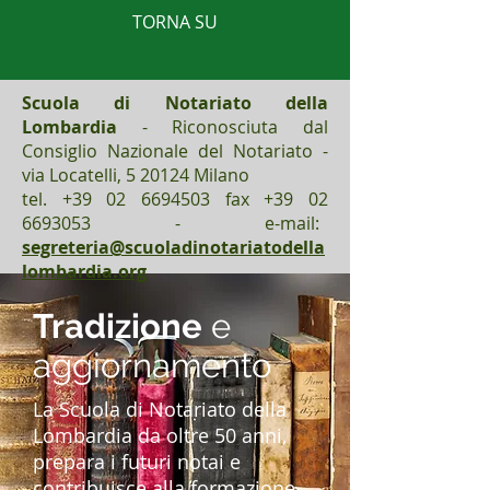
TORNA SU
Scuola di Notariato della
Lombardia
- Riconosciuta dal
Consiglio Nazionale del Notariato -
via Locatelli, 5 20124 Milano
tel. +39 02 6694503 fax +39 02
6693053 - e-mail:
segreteria@scuoladinotariatodella
lombardia.org
Tradizione
e
aggiornamento
La Scuola di Notariato della
Lombardia da oltre 50 anni,
prepara i futuri notai e
contribuisce alla formazione